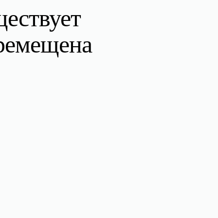
ществует
еремещена